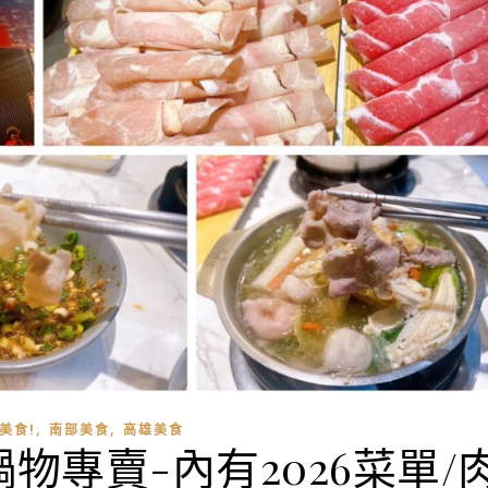
,
,
吃美食!
南部美食
高雄美食
物專賣-內有2026菜單/