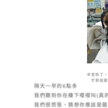
辛苦你了
忙到這
隔天一早的6點多
我們聽到你在樓下嘤嘤叫(真
我們很慌張，猜想你應該是餓