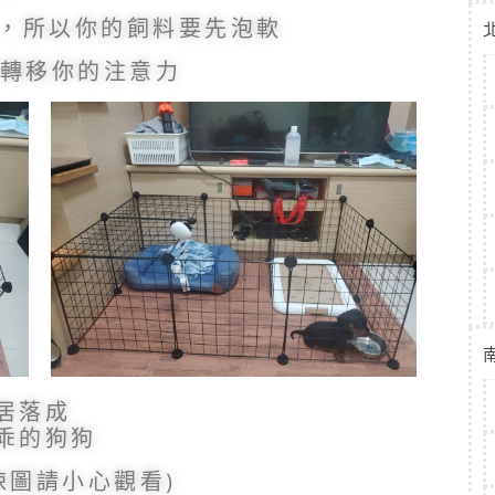
0天，所以你的飼料要先泡軟
轉移你的注意力
新居落成
很乖的狗狗
悚圖請小心觀看)