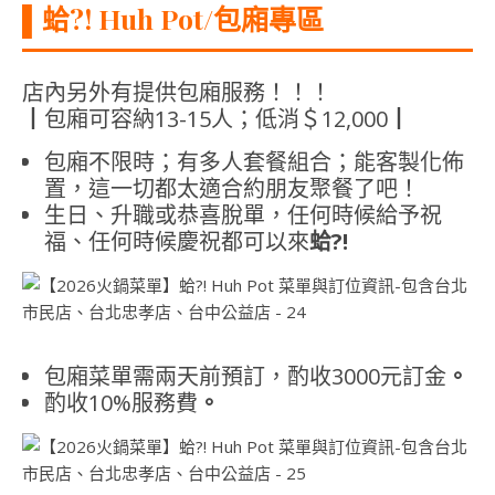
▌
蛤?! Huh Pot/包廂專區
店內另外有提供包廂服務！！！
┃包廂可容納13-15人；低消＄12,000┃
包廂不限時；有多人套餐組合；能客製化佈
置，這一切都太適合約朋友聚餐了吧！
生日、升職或恭喜脫單，任何時候給予祝
福、任何時候慶祝都可以來
蛤?!
包廂菜單需兩天前預訂，酌收3000元訂金
。
酌收10%服務費
。