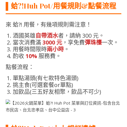
▌
蛤?!Huh Pot
/
用餐規則&點餐流程
來 蛤?! 用餐，有幾項規則需注意！
酒國英雄
自帶酒水
者，請納 300 元。
當次消費滿
3000 元
，享免費
彈珠檯
一次。
用餐時間限時
兩小時
。
酌收
10%
服務費。
點餐流程：
單點湯頭(有七款特色湯頭)
挑主食(可選套餐or單點)
加飲品(三五好友相聚，飲品不可少)