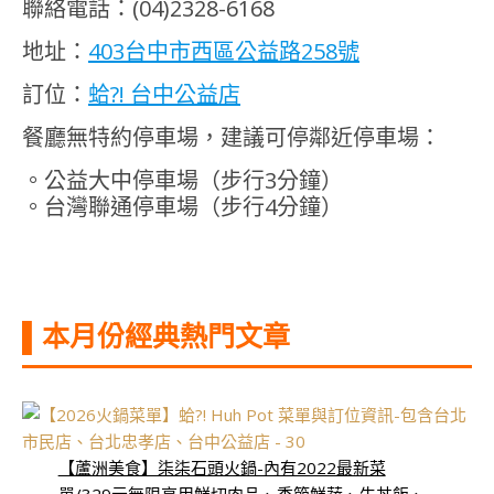
聯絡電話：(04)2328-6168
地址：
403台中市西區公益路258號
訂位：
蛤?! 台中公益店
餐廳無特約停車場，建議可停鄰近停車場：
。公益大中停車場（步行3分鐘）
。台灣聯通停車場（步行4分鐘）
▌本月份經典熱門文章
【蘆洲美食】柒柒石頭火鍋-內有2022最新菜
單/329元無限享用鮮切肉品、季節鮮蔬、牛丼飯、