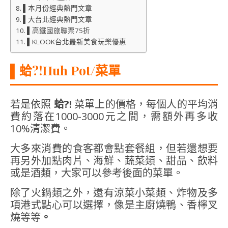
▌本月份經典熱門文章
▌大台北經典熱門文章
▌高鐵國旅聯票75折
▌KLOOK台北最新美食玩樂優惠
▌
蛤?!Huh Pot/菜單
若是依照
蛤?!
菜單上的價格，每個人的平均消
費約落在1000-3000元之間，需額外再多收
10%清潔費。
大多來消費的食客都會點套餐組，但若還想要
再另外加點肉片、海鮮、蔬菜類、甜品、飲料
或是酒類，大家可以參考後面的菜單。
除了火鍋類之外，還有涼菜小菜類、炸物及多
項港式點心可以選擇，像是主廚燒鴨、香檸叉
燒等等
。