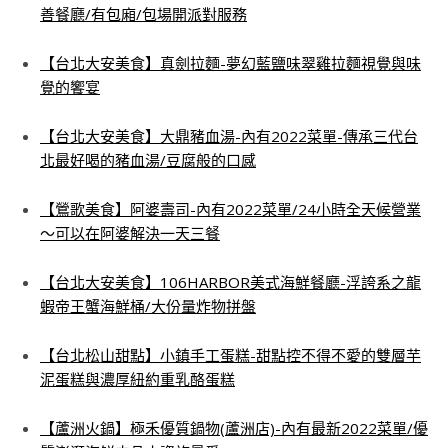
善餐廳/有包廂/包場開派對服務
【台北大安美食】真劍拉麵-夢幻藍鹽味翠雞拉麵視覺與味
覺的饗宴
【台北大安美食】大鼎豬血湯-內有2022菜單-傳承三代台
北最好喝的豬血湯/豆腐般的口感
【鶯歌美食】阿婆壽司-內有2022菜單/24小時全天候營業
～可以在阿婆解決一天三餐
【台北大安美食】106HARBOR美式海鮮餐廳-浮誇系之龍
蝦帝王蟹海鮮桶/大份量炸物拼盤
【台北松山甜點】小鎮手工蛋糕-甜點控不得不愛的雙層芋
泥蛋糕與濃厚紐約重乳酪蛋糕
【蘆洲火鍋】極禾優質鍋物(蘆洲店)-內有最新2022菜單/優