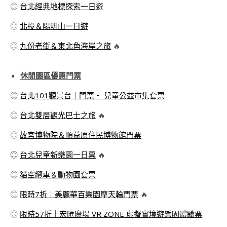
◎
台北經典地標探索一日遊
◎
北投＆陽明山一日遊
◎
九份老街＆東北角海岸之旅
🔥
休閒園區優惠門票
◎
台北101觀景台｜門票・ 兒童公益市集套票
◎
台北雙層觀光巴士之旅
🔥
◎
故宮博物院＆順益原住民博物館門票
◎
台北兒童新樂園一日票
🔥
◎
貓空纜車＆動物園套票
◎
限時7折｜美麗華百樂園摩天輪門票
🔥
◎
限時57折｜宏匯廣場 VR ZONE 虛擬實境遊樂園體驗票