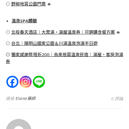
◎
野柳地質公園門票
🔥
溫泉SPA體驗
◎
北投春天酒店｜大眾湯・湯屋溫泉券｜可選購含餐方案
🔥
◎
台北｜陽明山國家公園＆川湯溫泉泡湯半日遊
◎
獨家感謝祭限折200｜烏來旅晨溫泉民宿｜湯屋・客房泡湯
券
通過
Elaine藥師
0 評論