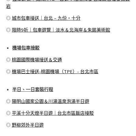
岩
◎
城市包車接送｜台北 – 九份・十分
◎
限時9折｜包車遊覽｜淡水＆北海岸＆朱銘美術館
機場包車接駁
◎
桃園國際機場接送＆交通
◎
機場巴士接送-桃園機場（TPE）- 台北市區
半日、一日套裝行程
◎
陽明山國家公園＆川湯溫泉泡湯半日遊
◎
平溪十分天燈半日遊｜台北市區飯店接駁
◎
野柳郊外半日遊