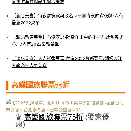
質澎湃海鮮肉品小資族最愛
【新店美食】宵夜麵搬家與改名->不賣宵夜的宵夜麵/內有
最新2022菜單
【
新北新店美食】布佬廚房-隱身在山中的不平凡蔬食義式
料理/內有2022最新菜單
【淡水美食】大吉祥香豆富-內有2022最新菜單/銅板淡江
大學必吃人氣美食
▌高鐵國旅聯票75折
♛
高鐵國旅聯票75折
(獨家優
惠)