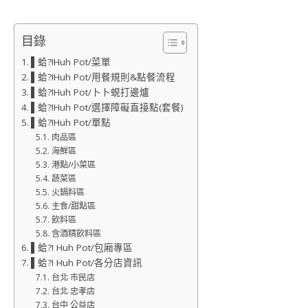
目錄
▌蛤?!Huh Pot/菜單
▌蛤?!Huh Pot/用餐規則&點餐流程
▌蛤?!Huh Pot/卜卜蜆打邊爐
▌蛤?!Huh Pot/選擇障礙直接點(套餐)
▌蛤?!Huh Pot/單點
肉品區
海鮮區
港點/小菜區
蔬菜區
火鍋料區
主食/甜點區
飲料區
含酒精飲料區
▌蛤?! Huh Pot/包廂專區
▌蛤?! Huh Pot/各分店資訊
台北 市民店
台北 忠孝店
台中 公益店