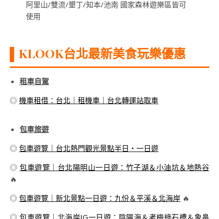
阿里山/雙流/墾丁/知本/池南 國家森林遊樂區皆可
使用
▌KLOOK台北最新美食玩樂優惠
租車自駕
◎
機車租借：台北｜租機車｜台北轉運站取車
包車旅遊
◎
包車遊覽｜台北熱門觀光景點半日・一日遊
◎
包車遊覽｜台北陽明山一日遊：竹子湖＆小油坑＆地熱谷
🔥
◎
包車遊覽｜新北景點一日遊：九份＆平溪＆北海岸
🔥
◎
包車遊覽｜北海岸IG一日遊：陰陽海＆老梅綠石槽＆象鼻