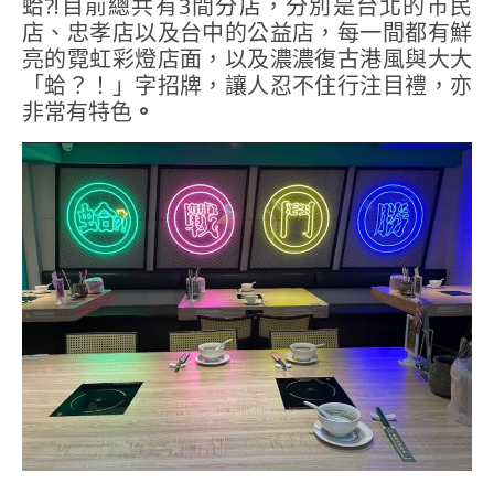
蛤?!目前總共有3間分店，分別是台北的市民
店、忠孝店以及台中的公益店，每一間都有鮮
亮的霓虹彩燈店面，以及濃濃復古港風與大大
「蛤？！」字招牌，讓人忍不住行注目禮，亦
非常有特色
。