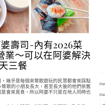
婆壽司-內有2026菜
候營業～可以在阿婆解決
天三餐
司，幾乎是每個來鶯歌遊玩的民眾都會來踩點
El
多鶯歌的小朋友長大，甚至長大後的他們依舊
還是會來覓食，所以阿婆不只是在地人同時也
El