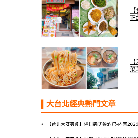
【
正
【
菜
▌大台北經典熱門文章
【台北大安美食】曜日義式餐酒館-內有202