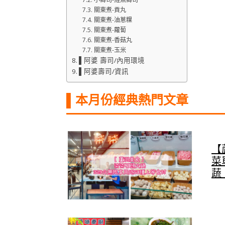
關東煮-貢丸
關東煮-油蔥粿
關東煮-蘿蔔
關東煮-香菇丸
關東煮-玉米
▌阿婆 壽司/內用環境
▌阿婆壽司/資訊
▌本月份經典熱門文章
【
菜
蔬