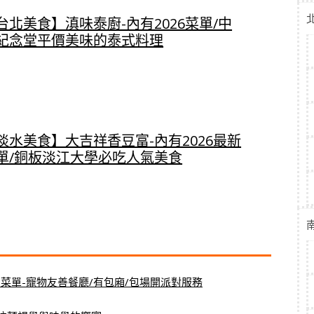
台北美食】滇味泰廚-內有2026菜單/中
紀念堂平價美味的泰式料理
淡水美食】大吉祥香豆富-內有2026最新
單/銅板淡江大學必吃人氣美食
6菜單-寵物友善餐廳/有包廂/包場開派對服務