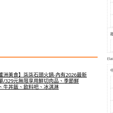
El
蘆洲美食】柒柒石頭火鍋-內有2026最新
單/329元無限享用鮮切肉品、季節鮮
、牛丼飯、飲料吧、冰淇淋