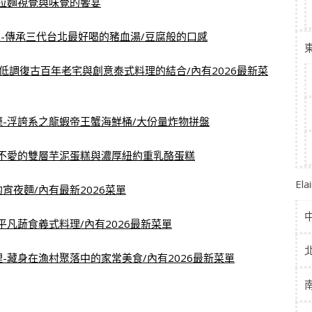
拉麵視覺與味覺的饗宴
單-傳承三代台北最好喝的豬血湯/豆腐般的口感
低調復古百年老宅與創意泰式料理的結合/內有2026最新菜
餐廳-浮誇系之龍蝦帝王蟹海鮮桶/大份量炸物拼盤
不愛的雙層芋泥蛋糕與濃厚紐約重乳酪蛋糕
El
宵夜麵/內有最新2026菜單
凡蔬食義式料理/內有2026最新菜單
理-藏身在漁村聚落中的家常美食/內有2026最新菜單