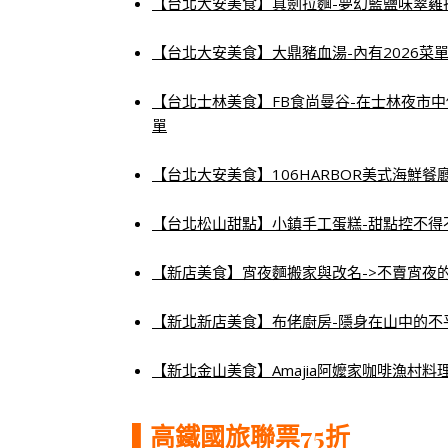
【台北大安美食】真劍拉麵-夢幻藍鹽味翠雞
【台北大安美食】大鼎豬血湯-內有2026菜
【台北士林美食】FB食尚曼谷-在士林夜市中
單
【台北大安美食】106HARBOR美式海鮮
【台北松山甜點】小鎮手工蛋糕-甜點控不得
【新店美食】宵夜麵搬家與改名->不賣宵夜的
【
新北新店美食】布佬廚房-隱身在山中的不平
【新北金山美食】Amajia阿嬤家咖啡漁村料
▌高鐵國旅聯票75折