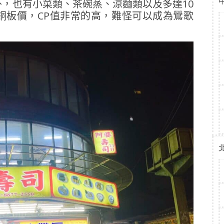
，也有小菜類、茶碗蒸、涼麵類以及多達10
銅板價，CP值非常的高，難怪可以成為鶯歌