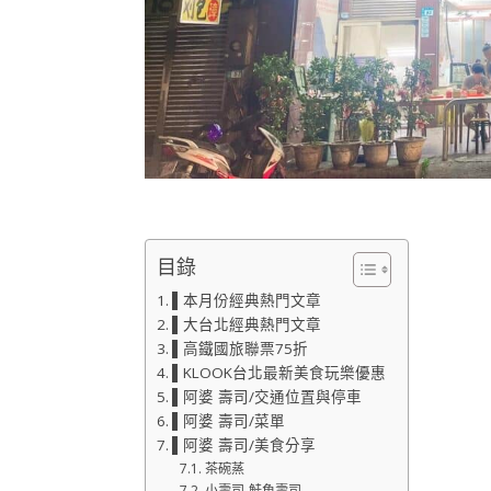
目錄
▌本月份經典熱門文章
▌大台北經典熱門文章
▌高鐵國旅聯票75折
▌KLOOK台北最新美食玩樂優惠
▌阿婆 壽司/交通位置與停車
▌阿婆 壽司/菜單
▌阿婆 壽司/美食分享
茶碗蒸
小壽司-鮭魚壽司