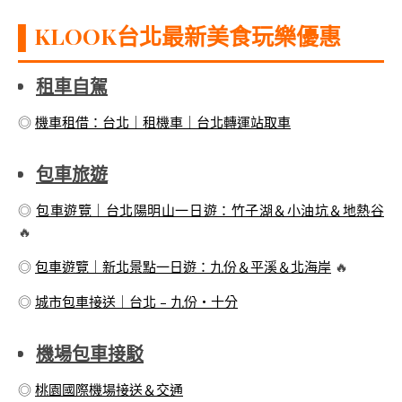
▌KLOOK台北最新美食玩樂優惠
租車自駕
◎
機車租借：台北｜租機車｜台北轉運站取車
包車旅遊
◎
包車遊覽｜台北陽明山一日遊：竹子湖＆小油坑＆地熱谷
🔥
◎
包車遊覽｜新北景點一日遊：九份＆平溪＆北海岸
🔥
◎
城市包車接送｜台北 – 九份・十分
機場包車接駁
◎
桃園國際機場接送＆交通