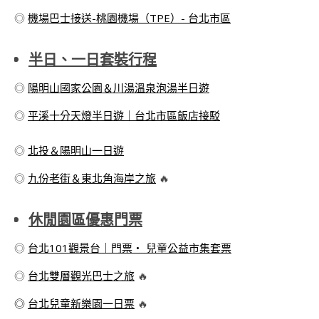
◎
機場巴士接送-桃園機場（TPE）- 台北市區
半日、一日套裝行程
◎
陽明山國家公園＆川湯溫泉泡湯半日遊
◎
平溪十分天燈半日遊｜台北市區飯店接駁
◎
北投＆陽明山一日遊
◎
九份老街＆東北角海岸之旅
🔥
休閒園區優惠門票
◎
台北101觀景台｜門票・ 兒童公益市集套票
◎
台北雙層觀光巴士之旅
🔥
◎
台北兒童新樂園一日票
🔥