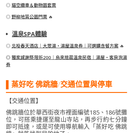
◎
貓空纜車＆動物園套票
◎
野柳地質公園門票
🔥
溫泉SPA體驗
◎
北投春天酒店｜大眾湯・湯屋溫泉券｜可選購含餐方案
🔥
◎
獨家感謝祭限折200｜烏來旅晨溫泉民宿｜湯屋・客房泡湯
券
▌蒸好吃 佛跳牆/交通位置與停車
【交通位置】
佛跳牆位於華西街夜市裡面編號185、186號攤
位，可搭乘捷運至龍山寺站，再步行約七分鐘
即可抵達，或是可使用導航輸入「蒸好吃 佛跳