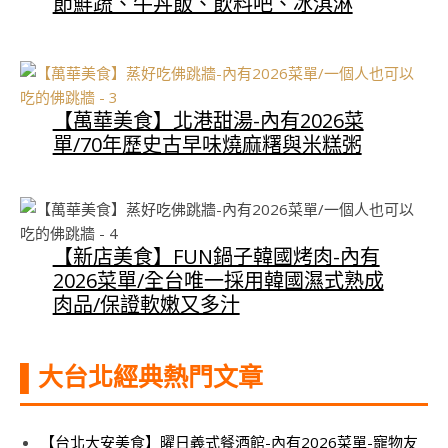
節鮮蔬、牛丼飯、飲料吧、冰淇淋
【萬華美食】北港甜湯-內有2026菜
單/70年歷史古早味燒麻糬與米糕粥
【新店美食】FUN鍋子韓國烤肉-內有
2026菜單/全台唯一採用韓國濕式熟成
肉品/保證軟嫩又多汁
▌大台北經典熱門文章
【台北大安美食】曜日義式餐酒館-內有2026菜單-寵物友