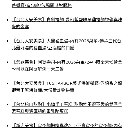
善餐廳/有包廂/包場開派對服務
【台北大安美食】真劍拉麵-夢幻藍鹽味翠雞拉麵視覺與味
覺的饗宴
【台北大安美食】大鼎豬血湯-內有2026菜單-傳承三代台
北最好喝的豬血湯/豆腐般的口感
【鶯歌美食】阿婆壽司-內有2026菜單/24小時全天候營業
～可以在阿婆解決一天三餐
【台北大安美食】106HARBOR美式海鮮餐廳-浮誇系之龍
蝦帝王蟹海鮮桶/大份量炸物拼盤
【台北松山甜點】小鎮手工蛋糕-甜點控不得不愛的雙層芋
泥蛋糕與濃厚紐約重乳酪蛋糕
【新店美食】宵夜麵搬家與改名->不賣宵夜的宵夜麵/內有