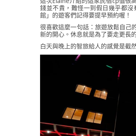
這次Elaine介紹的這家民宿cp
錢並不貴，難怪一到假日幾乎都沒
館」的遊客們記得要提早預約喔！
很喜歡這麼一句話：旅遊放鬆自己
新的開心。休息就是為了要走更長
白天與晚上的智旅給人的感覺是截