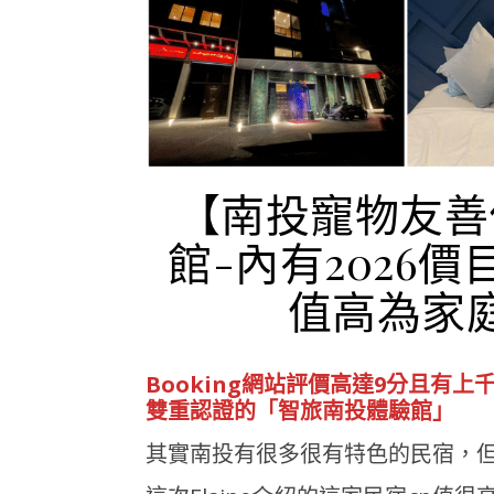
【南投寵物友善
館-內有2026
值高為家
Booking網站評價高達9分且有上千
雙重認證的「智旅南投體驗館」
其實南投有很多很有特色的民宿，