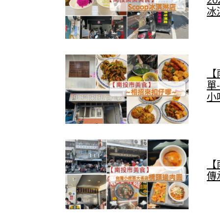
冰
【
單
小
【
傳