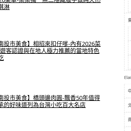
淇淋
南投市美食】相招來扣仔嗲-內有2026菜
-遊客認證與在地人極力推薦的當地特色
吃
El
南投市美食】橋頭邊肉圓-飄香50年值得
承的好味道列為台灣小吃百大名店