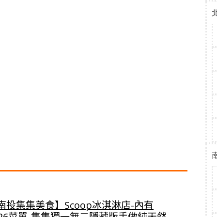
南投集集美食】Scoop冰淇淋店-內有
026菜單-集集獨一無二隱藏版手做純天然