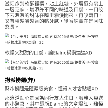
滋粑炸到軟酥裡糯，沾上红糖，外層還有裹上
一層芝麻，增添許不同的味道及口感，一口咬
下去濃濃的甜味在嘴里瀰漫開來，再咬兩口，
又有種越嚼越香的黏牙感，後香味實在是回味
悠長。
軟糯又甜甜的口感，讓Elaine稱讚連連XD
撈派撈麵(炸)
酥炸撈麵是隱藏版美食，懂得人才會點喔XD
那這道點心是因為同行友人生日，服務人員送
的小驚喜，其中還祝Elaine的文章爆紅，難怪