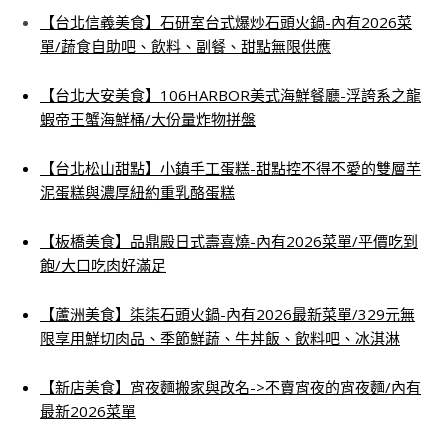
【台北信義美食】石研室台式爆炒石頭火鍋-內有2026菜
單/蔬食自助吧、飲料、副餐、甜點無限供應
【台北大安美食】106HARBOR美式海鮮餐廳-浮誇系之龍
蝦帝王蟹海鮮桶/大份量炸物拼盤
【台北松山甜點】小鎮手工蛋糕-甜點控不得不愛的雙層芋
泥蛋糕與濃厚紐約重乳酪蛋糕
【板橋美食】品鼎殿日式壽喜燒-內有2026菜單/平價吃到
飽/大口吃肉好滿足
【蘆洲美食】柒柒石頭火鍋-內有2026最新菜單/329元無
限享用鮮切肉品、季節鮮蔬、牛丼飯、飲料吧、冰淇淋
【新店美食】宵夜麵搬家與改名->不賣宵夜的宵夜麵/內有
最新2026菜單