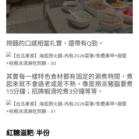
撈麵的口感相當扎實，還帶有Q勁。
其實每一樣特色食材都有固定的涮煮時間，煮
起來就不會過老或是不熟，像是撈派豬腦要煮
15分鐘；招牌蝦滑咬煮3分鐘等等。
紅糖滋粑/半份