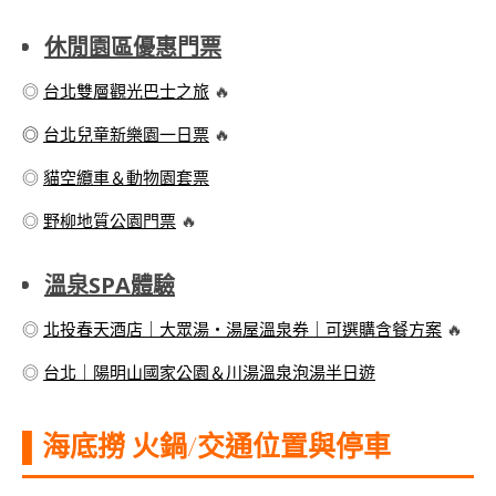
休閒園區優惠門票
◎
台北雙層觀光巴士之旅
🔥
◎
台北兒童新樂園一日票
🔥
◎
貓空纜車＆動物園套票
◎
野柳地質公園門票
🔥
溫泉SPA體驗
◎
北投春天酒店｜大眾湯・湯屋溫泉券｜可選購含餐方案
🔥
◎
台北｜陽明山國家公園＆川湯溫泉泡湯半日遊
▌海底撈 火鍋
/
交通位置與停車