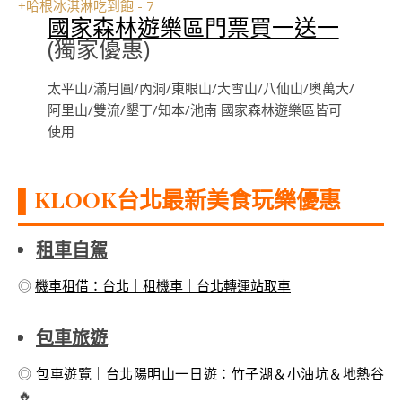
國家森林遊樂區門票買一送一
(獨家優惠)
太平山/滿月圓/內洞/東眼山/大雪山/八仙山/奧萬大/
阿里山/雙流/墾丁/知本/池南 國家森林遊樂區皆可
使用
▌KLOOK台北最新美食玩樂優惠
租車自駕
◎
機車租借：台北｜租機車｜台北轉運站取車
包車旅遊
◎
包車遊覽｜台北陽明山一日遊：竹子湖＆小油坑＆地熱谷
🔥