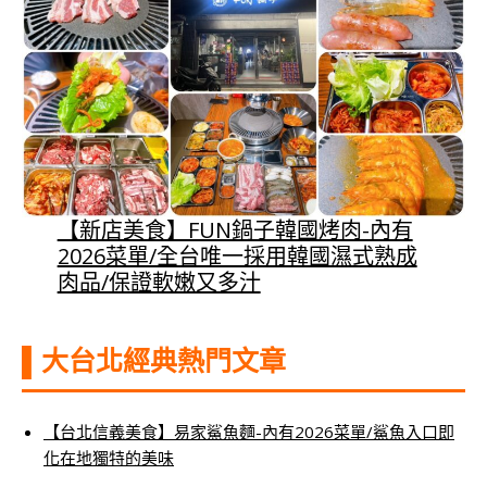
【新店美食】FUN鍋子韓國烤肉-內有
2026菜單/全台唯一採用韓國濕式熟成
肉品/保證軟嫩又多汁
▌大台北經典熱門文章
【台北信義美食】易家鯊魚麵-內有2026菜單/鯊魚入口即
化在地獨特的美味