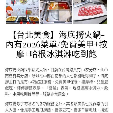
【台北美食】海底撈火鍋-
內有2026菜單/免費美甲+按
摩+哈根冰淇淋吃到飽
海底撈火鍋是單點式火鍋，目前在台灣總共有14家分店，北中
南皆有其分店，所以在中部在南部的人也都能吃得到了，海底
撈主打的是有14項超狂服務，免費美甲保養、按摩椅、兒童遊
戲區、師傅撈麵表演、「變臉」表演、哈根達斯冰淇淋、飲
料、水果吃到飽等等，服務非常周全。
海底撈除了有著名的各項服務之外，其各類美食也是非常的引
人入勝，像是手工現甩撈麵、撈派豆花、撈派千層毛肚、撈派