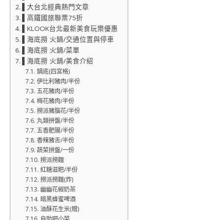
▌大台北經典熱門文章
▌高鐵國旅聯票75折
▌KLOOK台北最新美食玩樂優惠
▌海底撈 火鍋/交通位置與停車
▌海底撈 火鍋/菜單
▌海底撈 火鍋/美食介紹
鍋底(四宮格)
伊比利豬肉/半份
五花豬肉/半份
梅花豬肉/半份
撈派豬腦花/半份
丸類拼盤/半份
五香肥腸/半份
香辣豬舌/半份
蔬菜拼盤/一份
撈派撈麵
紅糖滋粑/半份
撈派撈麵(炸)
幽幽花椒奶茶
暗黑蜂蜜啤酒
油酥花生米(贈)
自助吧小菜