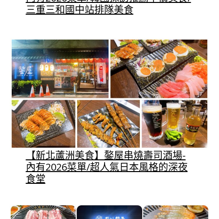
三重三和國中站排隊美食
【新北蘆洲美食】鏊屋串燒壽司酒場-
內有2026菜單/超人氣日本風格的深夜
食堂