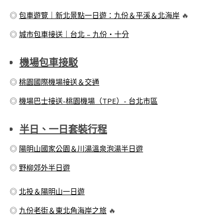
◎
包車遊覽｜新北景點一日遊：九份＆平溪＆北海岸
🔥
◎
城市包車接送｜台北 – 九份・十分
機場包車接駁
◎
桃園國際機場接送＆交通
◎
機場巴士接送-桃園機場（TPE）- 台北市區
半日、一日套裝行程
◎
陽明山國家公園＆川湯溫泉泡湯半日遊
◎
野柳郊外半日遊
◎
北投＆陽明山一日遊
◎
九份老街＆東北角海岸之旅
🔥